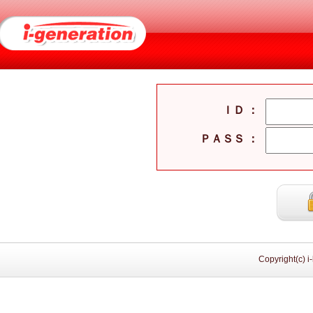
ＩＤ ：
ＰＡＳＳ ：
Copyright(c) i